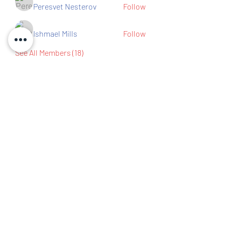
Peresvet Nesterov
Follow
Ishmael Mills
Follow
See All Members (18)
Contact us
IBEW Hall 67 S Walnut St,
Mansfield, OH 44903
419-522-0673