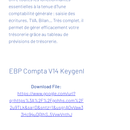
essentielles à la tenue d?une 
comptabilité générale : saisie des 
écritures, TVA, Bilan... Très complet, il 
permet de gérer efficacement votre 
trésorerie grâce au tableau de 
prévisions de trésorerie.
EBP Compta V14 Keygenl
Download File: 
https://www.google.com/url?
q=https%3A%2F%2Fgohhs.com%2F
2u9TLk&sa=D&sntz=1&usg=AOvVaw3
3Hc94uDQlhS_5VvwVnthJ