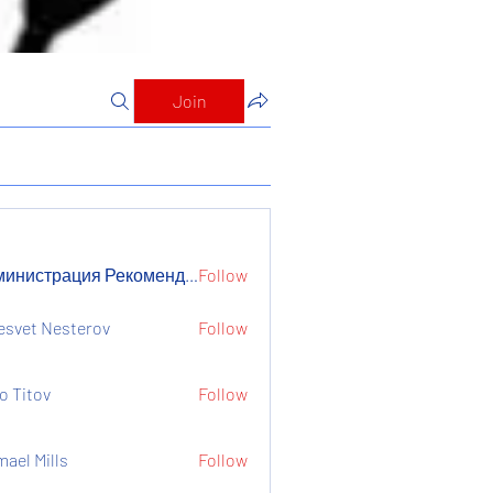
Join
Администрация Рекомендует
Follow
страция Рекомендует
esvet Nesterov
Follow
o Titov
Follow
mael Mills
Follow