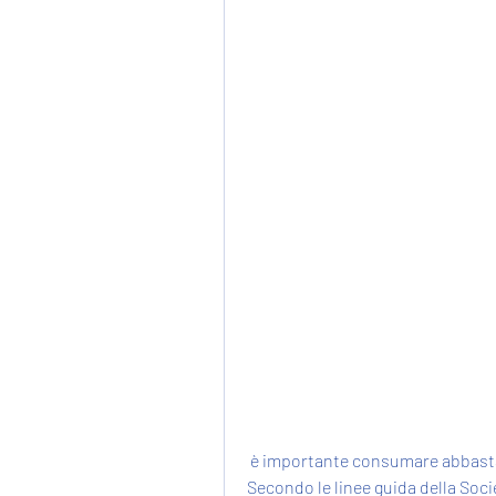
 è importante consumare abbastanza proteine per mantenere la massa muscolare. 
Secondo le linee guida della Socie