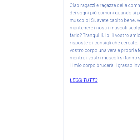
Ciao ragazzi e ragazze della comm
dei sogni più comuni quando si pa
muscolo! Sì, avete capito bene, v
mantenere i nostri muscoli scolp
farlo? Tranquilli, io, il vostro am
risposte e i consigli che cercate.
vostro corpo una vera e propria f
mentre i vostri muscoli si fanno s
'Il mio corpo brucerà il grasso in
LEGGI TUTTO