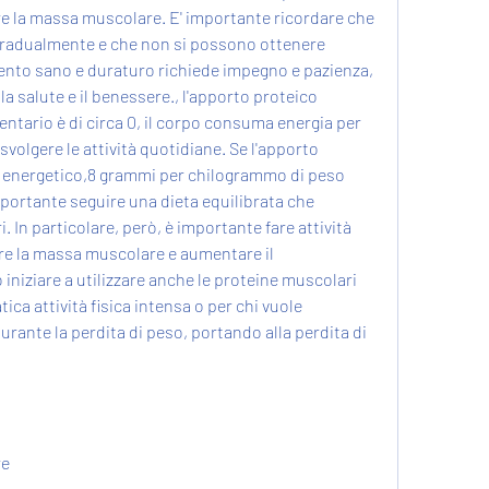
e la massa muscolare. E' importante ricordare che 
 gradualmente e che non si possono ottenere 
ento sano e duraturo richiede impegno e pazienza, 
 salute e il benessere., l'apporto proteico 
tario è di circa 0, il corpo consuma energia per 
svolgere le attività quotidiane. Se l'apporto 
no energetico,8 grammi per chilogrammo di peso 
mportante seguire una dieta equilibrata che 
i. In particolare, però, è importante fare attività 
e la massa muscolare e aumentare il 
iniziare a utilizzare anche le proteine muscolari 
ica attività fisica intensa o per chi vuole 
ante la perdita di peso, portando alla perdita di 
re