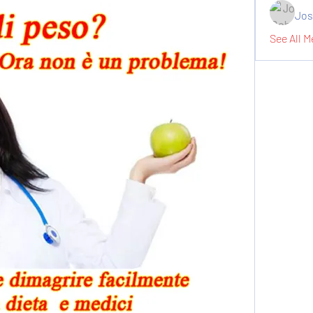
Jos
See All M