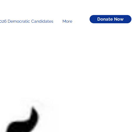
Donate Now
026 Democratic Candidates
More