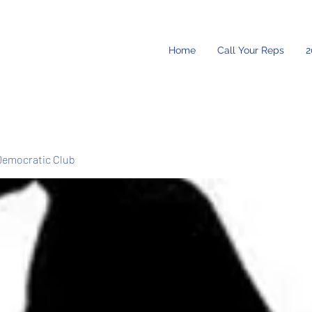
Home
Call Your Reps
2
Democratic Club