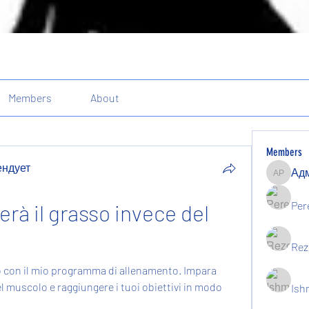
Members
About
Members
ендует
Админи
ндует
Per
erà il grasso invece del 
Rez
 con il mio programma di allenamento. Impara 
l muscolo e raggiungere i tuoi obiettivi in modo 
Ish