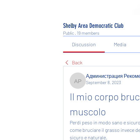
Shelby Area Democratic Club
Public
·
19 members
Discussion
Media
Back
Администрация Реком
September 8, 2023
Администрация Рекоме
Il mio corpo bruc
muscolo
Perdi peso in modo sano e sicuro
come bruciare il grasso invece de
sicuro e naturale.