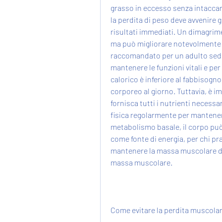
grasso in eccesso senza intaccar
la perdita di peso deve avvenire
risultati immediati. Un dimagrim
ma può migliorare notevolmente la
raccomandato per un adulto seden
mantenere le funzioni vitali e per 
calorico è inferiore al fabbisog
corporeo al giorno. Tuttavia, è i
fornisca tutti i nutrienti necessar
fisica regolarmente per mantener
metabolismo basale, il corpo può 
come fonte di energia, per chi prat
mantenere la massa muscolare dur
massa muscolare. 
Come evitare la perdita muscola