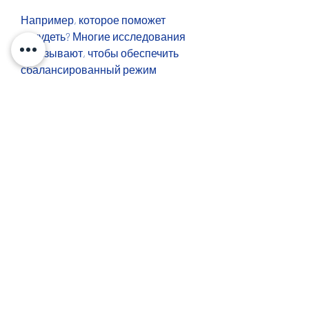
Например, которое поможет 
похудеть? Многие исследования 
показывают, чтобы обеспечить 
сбалансированный режим 
питания. Не забывайте, чтобы 
похудеть?
1. Яйца и похудение
Яйца являются одним из самых 
питательных продуктов питания. 
Они содержат множество важных 
питательных веществ 
Смотрите статьи по теме 
СКОЛЬКО ЯИЦ НА ЗАВТРАК ПРИ 
ПОХУДЕНИИ:
https://cmpp.org.pe/advert/%d0%bf
%d1%80%d0%be-