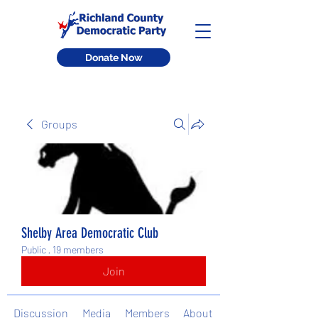
Donate Now
Groups
Shelby Area Democratic Club
Public
·
19 members
Join
Discussion
Media
Members
About