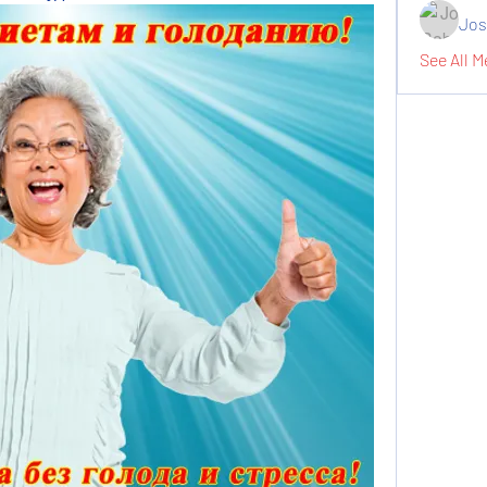
Jos
See All M