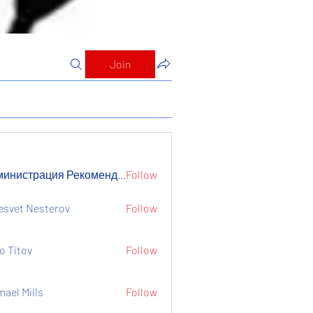
Join
Администрация Рекомендует
Follow
страция Рекомендует
esvet Nesterov
Follow
o Titov
Follow
mael Mills
Follow