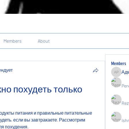
Members
About
Members
ендует
Админи
ндует
Per
но похудеть только 
Rez
одукты питания и правильные питательные 
деть, если вы завтракаете. Рассмотрим 
Ish
ля похудения.