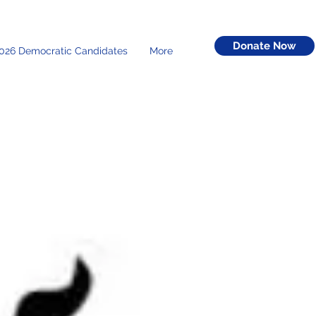
Donate Now
026 Democratic Candidates
More