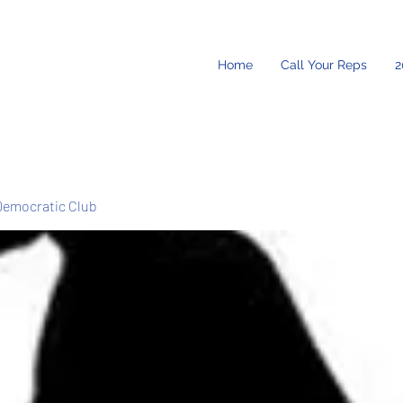
Home
Call Your Reps
2
Democratic Club