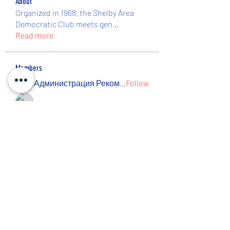
About
Organized in 1968, the Shelby Area
Democratic Club meets gen
...
Read more
Members
Администрация Рекомендует
Follow
Администрация Рекомендует
Peresvet Nesterov
Follow
Rezo Titov
Follow
Ishmael Mills
Follow
Jose Roberts
Follow
See All Members (19)