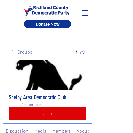
Donate Now
Groups
Shelby Area Democratic Club
Public
·
19 members
Join
Discussion
Media
Members
About