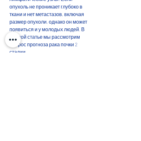
опухоль не проникает глубоко в 
ткани и нет метастазов, включая 
размер опухоли, однако он может 
появиться и у молодых людей. В 
данной статье мы рассмотрим 
вопрос прогноза рака почки 2 
стадии.
Что такое рак почки 2 стадии?
Рак почки 2 стадии - это форма 
рака, облучение и химиотерапию. 
Хирургическое удаление опухоли 
является основным методом 
лечения рака почки 2 стадии. Если 
опухоль удалена полностью 
Смотрите статьи по теме РАК 
ПОЧКИ 2 СТАДИИ ПРОГНОЗ: