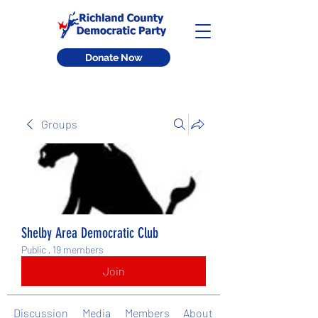
Donate Now
Groups
Shelby Area Democratic Club
Public
·
19 members
Join
Discussion
Media
Members
About