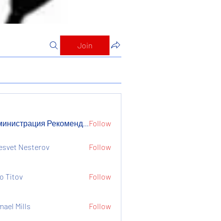
Join
Администрация Рекомендует
Follow
страция Рекомендует
esvet Nesterov
Follow
o Titov
Follow
mael Mills
Follow