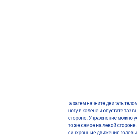
 а затем начните двигать телом в разные стороны, при этом согните левую 
ногу в колене и опустите таз в
стороне. Упражнение можно ус
то же самое на левой стороне
синхронные движения головы