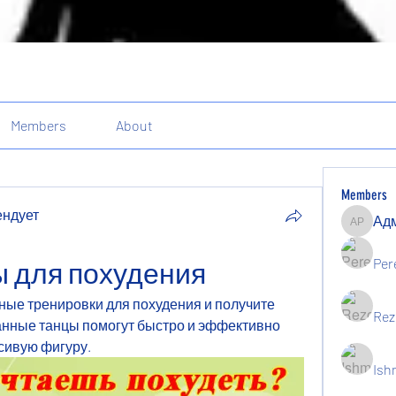
Members
About
Members
ендует
Админи
ндует
Per
ы для похудения
ые тренировки для похудения и получите 
Rez
нные танцы помогут быстро и эффективно 
асивую фигуру.
Ish