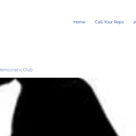
Home
Call Your Reps
2
Democratic Club