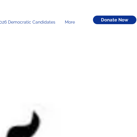
Donate Now
026 Democratic Candidates
More