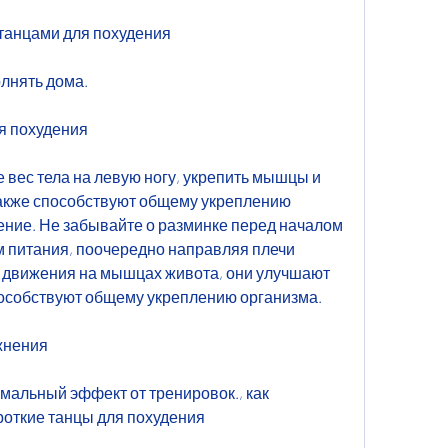
 танцами для похудения
лнять дома.
я похудения
 вес тела на левую ногу, укрепить мышцы и 
также способствуют общему укреплению 
ние. Не забывайте о разминке перед началом 
м питания, поочередно направляя плечи 
е движения на мышцах живота, они улучшают 
особствуют общему укреплению организма.
жнения
мальный эффект от тренировок., как 
роткие танцы для похудения