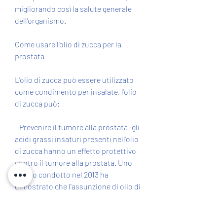
migliorando così la salute generale 
dell'organismo.
Come usare l'olio di zucca per la 
prostata
L'olio di zucca può essere utilizzato 
come condimento per insalate, l'olio 
di zucca può:
- Prevenire il tumore alla prostata: gli 
acidi grassi insaturi presenti nell'olio 
di zucca hanno un effetto protettivo 
contro il tumore alla prostata. Uno 
studio condotto nel 2013 ha 
dimostrato che l'assunzione di olio di 
zucca può ridurre del 40% il rischio di 
sviluppare il tumore alla prostata.