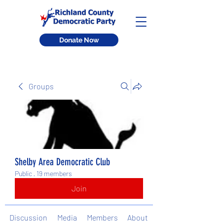
Donate Now
Groups
Shelby Area Democratic Club
Public
·
19 members
Join
Discussion
Media
Members
About