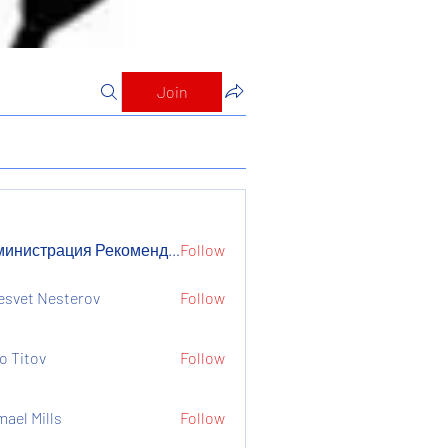
Join
Администрация Рекомендует
Follow
страция Рекомендует
esvet Nesterov
Follow
o Titov
Follow
mael Mills
Follow