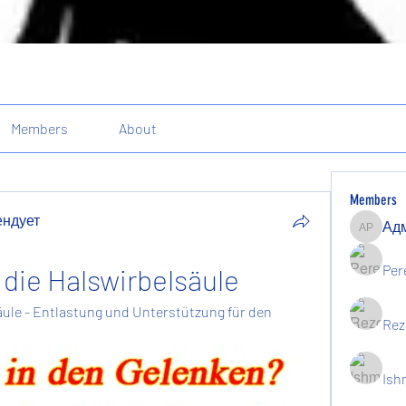
Members
About
Members
ендует
Админи
ндует
Per
die Halswirbelsäule
ule - Entlastung und Unterstützung für den 
Rez
Ish