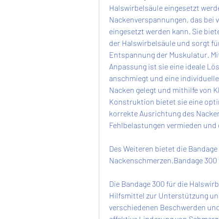
Halswirbelsäule eingesetzt werd
Nackenverspannungen, das bei 
eingesetzt werden kann. Sie biete
der Halswirbelsäule und sorgt fü
Entspannung der Muskulatur. Mit
Anpassung ist sie eine ideale Lö
anschmiegt und eine individuelle
Nacken gelegt und mithilfe von Kl
Konstruktion bietet sie eine opt
korrekte Ausrichtung des Nacken
Fehlbelastungen vermieden und 
Des Weiteren bietet die Bandage 
Nackenschmerzen,Bandage 300 fü
Die Bandage 300 für die Halswirbe
Hilfsmittel zur Unterstützung un
verschiedenen Beschwerden und V
effektive Linderung von Schmer