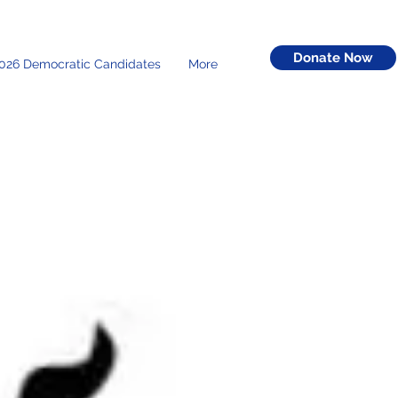
Donate Now
026 Democratic Candidates
More