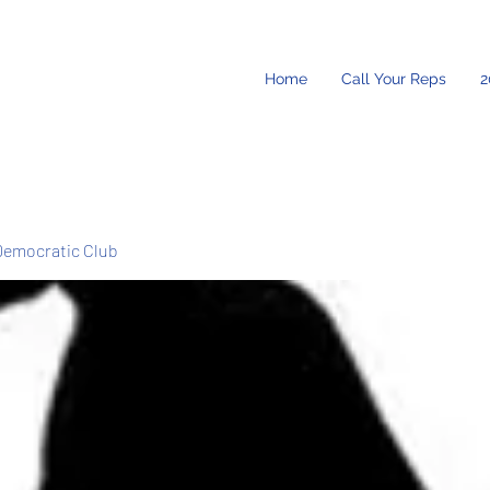
Home
Call Your Reps
2
Democratic Club