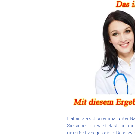
Haben Sie schon einmal unter Na
Sie sicherlich, wie belastend un
um effektiv gegen diese Beschwe