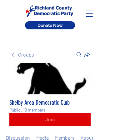
Donate Now
Groups
Shelby Area Democratic Club
Public
·
19 members
Join
Discussion
Media
Members
About