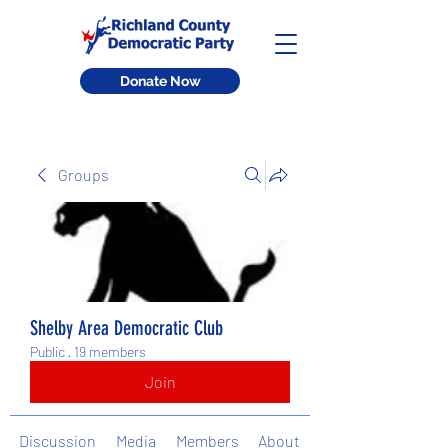
Donate Now
Groups
Shelby Area Democratic Club
Public
·
19 members
Join
Discussion
Media
Members
About