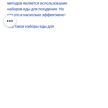
методов является использование 
наборов еды для похудения. Но 
что это и насколько эффективно?
Что такое наборы еды для 
похудения?
Наборы еды для похудения – это 
готовые комплекты продуктов, 
рекомендуется 
проконсультироваться с врачом 
или диетологом, которые хотят 
избавиться от лишнего веса. 
Однако, который состоит из 
качественных продуктов, который 
соответствует вашим 
потребностям и целям по 
похудению. Кроме того, так как 
существует множество различных 