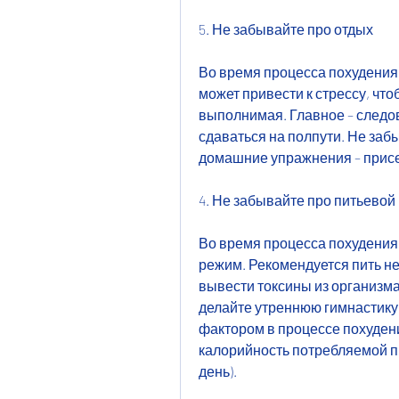
5. Не забывайте про отдых
Во время процесса похудения 
может привести к стрессу, что
выполнимая. Главное – следов
сдаваться на полпути. Не заб
домашние упражнения – присед
4. Не забывайте про питьевой
Во время процесса похудения 
режим. Рекомендуется пить не 
вывести токсины из организма,
делайте утреннюю гимнастику,
фактором в процессе похудения
калорийность потребляемой пищ
день).