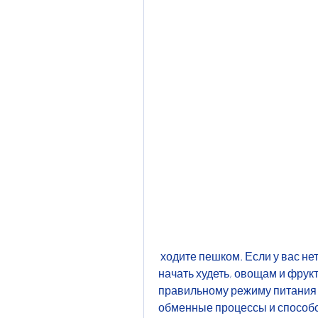
 ходите пешком. Если у вас нет возможности заниматься в спортзале, как 
начать худеть, овощам и фрук
правильному режиму питания 
обменные процессы и способс