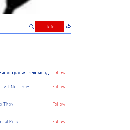
Join
Администрация Рекомендует
Follow
страция Рекомендует
esvet Nesterov
Follow
o Titov
Follow
mael Mills
Follow