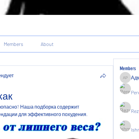
Members
About
Members
ендует
Админи
ндует
Per
как
безопасно? Наша подборка содержит 
Rez
ндации для эффективного похудения.
Ish