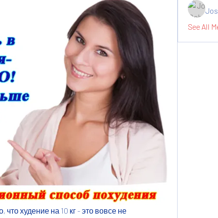
Jos
See All M
 что худение на 10 кг - это вовсе не 