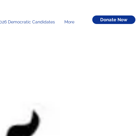
Donate Now
026 Democratic Candidates
More