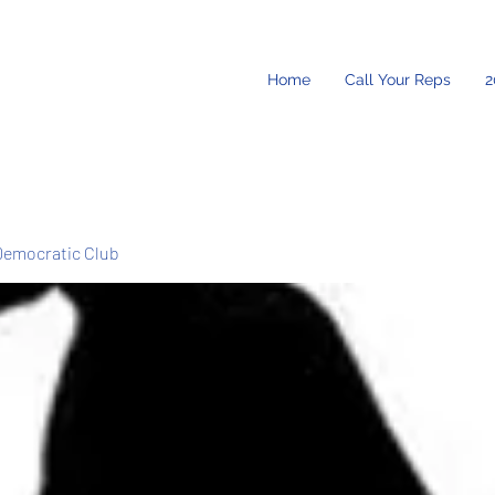
Home
Call Your Reps
2
Democratic Club