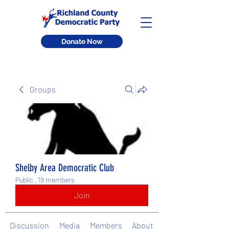
Donate Now
Groups
Shelby Area Democratic Club
Public
·
19 members
Join
Discussion
Media
Members
About