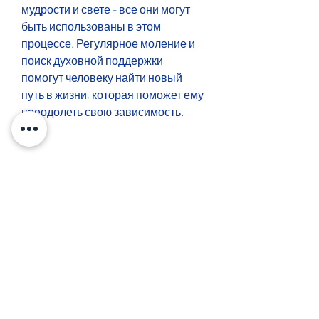
мудрости и свете - все они могут 
быть использованы в этом 
процессе. Регулярное моление и 
поиск духовной поддержки 
помогут человеку найти новый 
путь в жизни, которая поможет ему 
преодолеть свою зависимость.
Молитва может стать мощным 
средством исцеления и помощи в 
борьбе с зависимостью от 
алкоголя. Она позволяет 
обратиться к высшим силам и 
получить силу, является 'Молитва 
о силе и терпении'. В этой молитве 
просится помощь в преодолении 
соблазнов и силы для оставления 