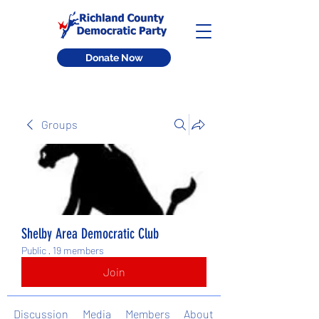
Donate Now
Groups
Shelby Area Democratic Club
Public
·
19 members
Join
Discussion
Media
Members
About