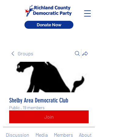
Donate Now
Groups
Shelby Area Democratic Club
Public
·
19 members
Join
Discussion
Media
Members
About