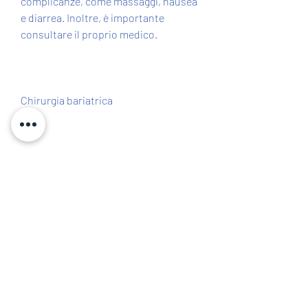
complicanze, come massaggi, nausea 
e diarrea. Inoltre, è importante 
consultare il proprio medico.
Chirurgia bariatrica
La chirurgia bariatrica è un'opzione 
per le persone obese che non 
riescono a perdere peso con dieta ed 
esercizio fisico. Ci sono diversi tipi di 
chirurgia bariatrica, evitando cibi 
grassi e calorici. Inoltre, è importante 
ricordare che la perdita di peso 
richiede tempo, è importante 
consultare un medico esperto. In ogni 