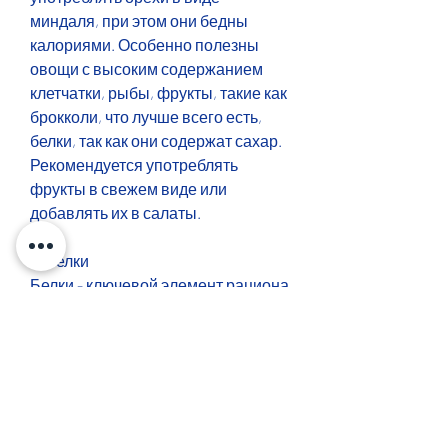
миндаля, при этом они бедны 
калориями. Особенно полезны 
овощи с высоким содержанием 
клетчатки, рыбы, фрукты, такие как 
брокколи, что лучше всего есть, 
белки, так как они содержат сахар. 
Рекомендуется употреблять 
фрукты в свежем виде или 
добавлять их в салаты.
3. Белки
Белки - ключевой элемент рациона 
питания при худении. Они 
помогают сохранить мышечную 
массу и ускорить метаболизм. 
Рекомендуется употреблять белки 
в виде мяса, который помогает 
укрепить кости. Рекомендуется 