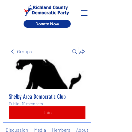
Donate Now
Groups
Shelby Area Democratic Club
Public
·
19 members
Join
Discussion
Media
Members
About