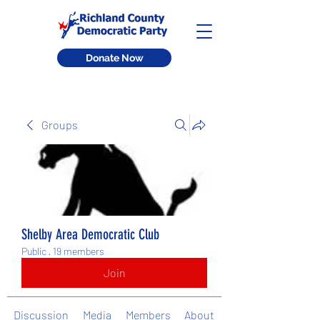
Donate Now
Groups
Shelby Area Democratic Club
Public
·
19 members
Join
Discussion
Media
Members
About