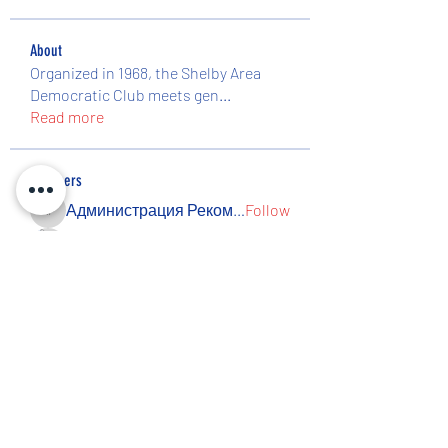
About
Organized in 1968, the Shelby Area
Democratic Club meets gen
...
Read more
Members
Администрация Рекомендует
Follow
Администрация Рекомендует
Peresvet Nesterov
Follow
Rezo Titov
Follow
Ishmael Mills
Follow
Jose Roberts
Follow
See All Members (19)