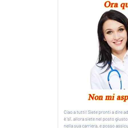
Ciao a tutti! Siete pronti a dire a
è 'sì', allora siete nel posto giu
nella sua carriera, e posso assicu