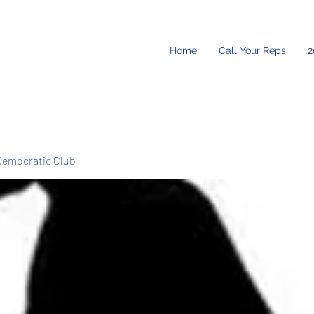
Home
Call Your Reps
2
Democratic Club