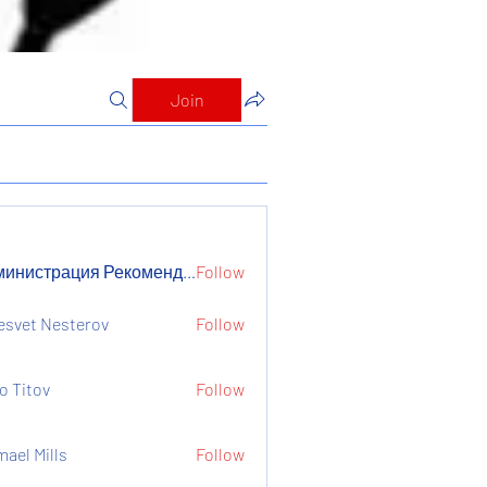
Join
Администрация Рекомендует
Follow
страция Рекомендует
esvet Nesterov
Follow
o Titov
Follow
mael Mills
Follow