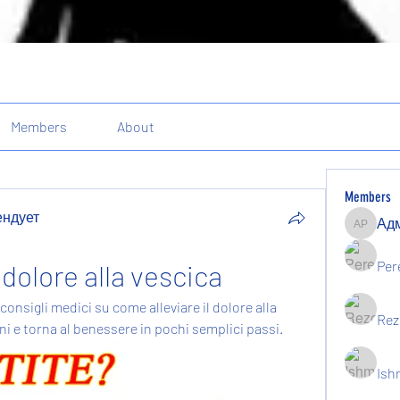
Members
About
Members
ендует
Админи
ндует
Per
 dolore alla vescica
 consigli medici su come alleviare il dolore alla 
Rez
ni e torna al benessere in pochi semplici passi.
Ish