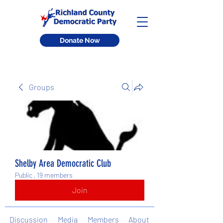
Donate Now
Groups
Shelby Area Democratic Club
Public
·
19 members
Join
Discussion
Media
Members
About