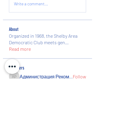
Write a comment...
About
Organized in 1968, the Shelby Area
Democratic Club meets gen
...
Read more
Members
Администрация Рекомендует
Follow
Администрация Рекомендует
Peresvet Nesterov
Follow
Rezo Titov
Follow
Ishmael Mills
Follow