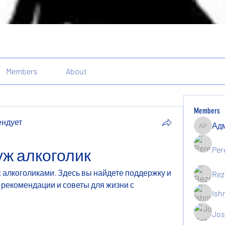
Members
About
Members
ендует
Админи
ндует
Per
уж алкоголик
алкоголиками. Здесь вы найдете поддержку и 
Rez
 рекомендации и советы для жизни с 
Ish
Jos