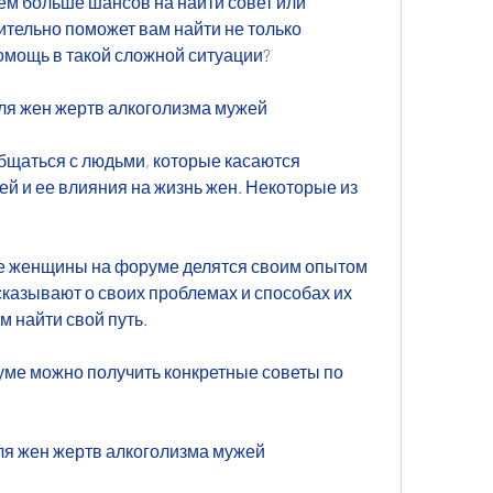
ем больше шансов на найти совет или 
тельно поможет вам найти не только 
омощь в такой сложной ситуации? 
ля жен жертв алкоголизма мужей
бщаться с людьми, которые касаются 
й и ее влияния на жизнь жен. Некоторые из 
ие женщины на форуме делятся своим опытом 
сказывают о своих проблемах и способах их 
м найти свой путь.
уме можно получить конкретные советы по 
ля жен жертв алкоголизма мужей