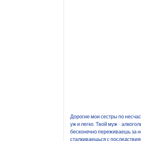
Дорогие мои сестры по несчаст
уж и легко. Твой муж – алкого
бесконечно переживаешь за не
сталкиваешься с последствиями