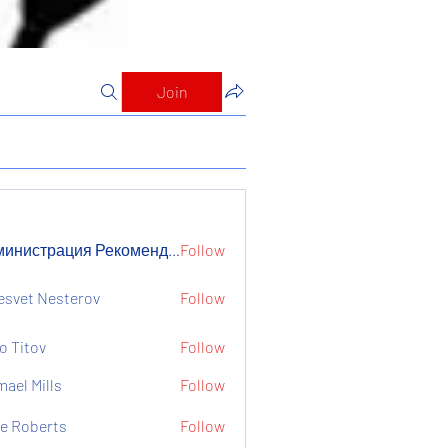
Join
Администрация Рекомендует
Follow
страция Рекомендует
esvet Nesterov
Follow
o Titov
Follow
mael Mills
Follow
e Roberts
Follow