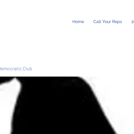
Home
Call Your Reps
2
Democratic Club