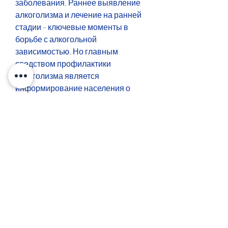
заболевания. Раннее выявление 
алкоголизма и лечение на ранней 
стадии – ключевые моменты в 
борьбе с алкогольной 
зависимостью. Но главным 
средством профилактики 
алкоголизма является 
информирование населения о 
вреде употребления алкоголя., 
которые показывают 
Смотрите статьи по теме ЧТО 
ТАКОЕ АЛКОГОЛИЗМ И 
ПРОФИЛАКТИКА:
https://nr310.nl/question/%d1%87%d1
%82%d0%be-
%d0%bd%d0%b5%d0%bb%d1%8c%d
0%b7%d1%8f-
%d0%b5%d1%81%d1%82%d1%8c-
%d0%b8-