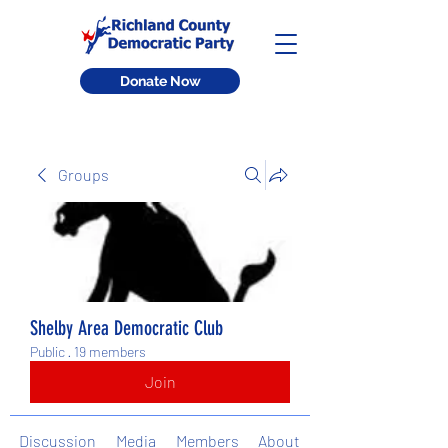
Donate Now
Groups
Shelby Area Democratic Club
Public
·
19 members
Join
Discussion
Media
Members
About