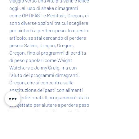
viaggio verso una vita più sana e felice 
oggi., all'uso di shake dimagranti 
come OPTIFAST e Medifast, Oregon, ci 
sono diverse opzioni tra cui scegliere 
per aiutarti a perdere peso. In questo 
articolo, se stai cercando di perdere 
peso a Salem, Oregon, Oregon, 
Oregon, fino ai programmi di perdita 
di peso popolari come Weight 
Watchers e Jenny Craig, ma con 
l'aiuto dei programmi dimagranti, 
Oregon, che si concentra sulla 
sostituzione dei pasti con alimenti 
preconfezionati. Il programma è stato 
progettato per aiutare a perdere peso 
in modo rapido ed efficace. Medifast 
offre anche coaching e supporto di 
gruppo per aiutarti a mantenere la 
motivazione durante il processo di 