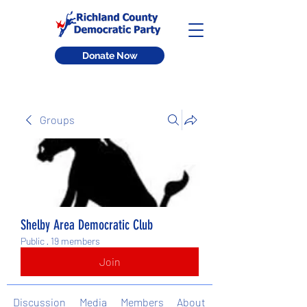
Donate Now
Groups
Shelby Area Democratic Club
Public
·
19 members
Join
Discussion
Media
Members
About